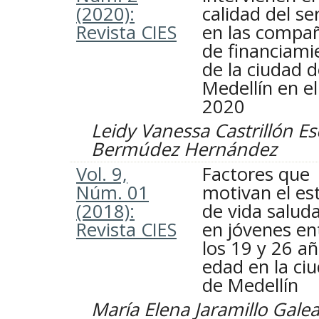
(2020):
calidad del se
Revista CIES
en las compa
de financiami
de la ciudad 
Medellín en e
2020
Leidy Vanessa Castrillón E
Bermúdez Hernández
Vol. 9,
Factores que
Núm. 01
motivan el est
(2018):
de vida salud
Revista CIES
en jóvenes en
los 19 y 26 a
edad en la ci
de Medellín
María Elena Jaramillo Gale