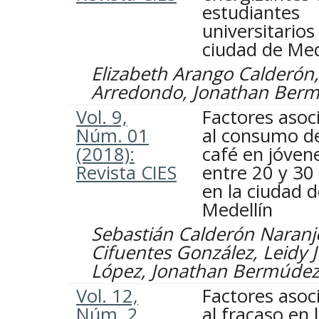
estudiantes
universitarios
ciudad de Med
Elizabeth Arango Calderón,
Arredondo, Jonathan Ber
Vol. 9,
Factores asoc
Núm. 01
al consumo d
(2018):
café en jóven
Revista CIES
entre 20 y 30
en la ciudad 
Medellín
Sebastián Calderón Naran
Cifuentes González, Leidy 
López, Jonathan Bermúde
Vol. 12,
Factores asoc
Núm. 2
al fracaso en 