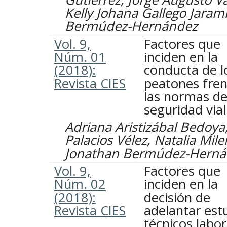
Kelly Johana Gallego Jarami
Bermúdez-Hernández
Vol. 9,
Factores que
Núm. 01
inciden en la
(2018):
conducta de l
Revista CIES
peatones fren
las normas d
seguridad vial
Adriana Aristizábal Bedoya
Palacios Vélez, Natalia Mil
Jonathan Bermúdez-Hern
Vol. 9,
Factores que
Núm. 02
inciden en la
(2018):
decisión de
Revista CIES
adelantar est
técnicos labor