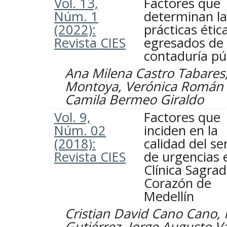
Vol. 13,
Factores que
Núm. 1
determinan la
(2022):
prácticas étic
Revista CIES
egresados de
contaduría pú
Ana Milena Castro Tabares,
Montoya, Verónica Román 
Camila Bermeo Giraldo
Vol. 9,
Factores que
Núm. 02
inciden en la
(2018):
calidad del se
Revista CIES
de urgencias 
Clínica Sagra
Corazón de
Medellín
Cristian David Cano Cano,
Gutiérrez, Jorge Augusto Va