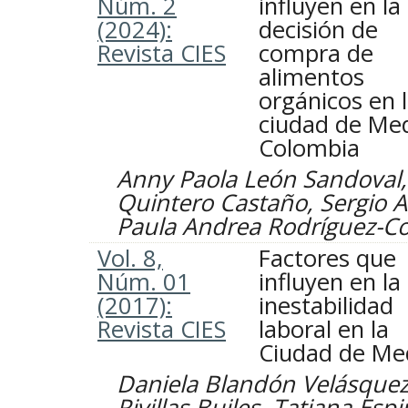
Núm. 2
influyen en la
(2024):
decisión de
Revista CIES
compra de
alimentos
orgánicos en 
ciudad de Med
Colombia
Anny Paola León Sandoval,
Quintero Castaño, Sergio A
Paula Andrea Rodríguez-Co
Vol. 8,
Factores que
Núm. 01
influyen en la
(2017):
inestabilidad
Revista CIES
laboral en la
Ciudad de Med
Daniela Blandón Velásquez
Rivillas Builes, Tatiana Es