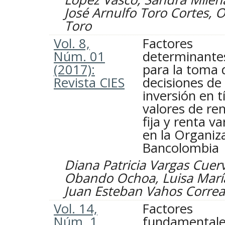
José Arnulfo Toro Cortes, O
Toro
Vol. 8,
Factores
Núm. 01
determinante
(2017):
para la toma 
Revista CIES
decisiones de
inversión en t
valores de re
fija y renta va
en la Organiz
Bancolombia
Diana Patricia Vargas Cue
Obando Ochoa, Luisa Marí
Juan Esteban Vahos Correa
Vol. 14,
Factores
Núm. 1
fundamentale