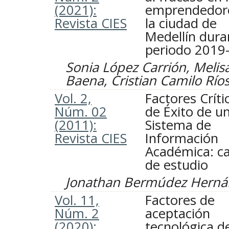
(2021):
emprendedor
Revista CIES
la ciudad de
Medellín dura
periodo 2019
Sonia López Carrión, Meli
Baena, Cristian Camilo Río
Vol. 2,
Factores Críti
Núm. 02
de Éxito de u
(2011):
Sistema de
Revista CIES
Información
Académica: c
de estudio
Jonathan Bermúdez Herná
Vol. 11,
Factores de
Núm. 2
aceptación
(2020):
tecnológica de