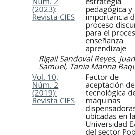
Núm. 2
estrategia
(2023):
pedagógica y 
Revista CIES
importancia d
proceso discu
para el proce
enseñanza
aprendizaje
Rigail Sandoval Reyes, Jua
Samuel, Tania Marina Baq
Vol. 10,
Factor de
Núm. 2
aceptación de
(2019):
tecnológica de
Revista CIES
máquinas
dispensadora
ubicadas en l
Universidad E
del sector Po