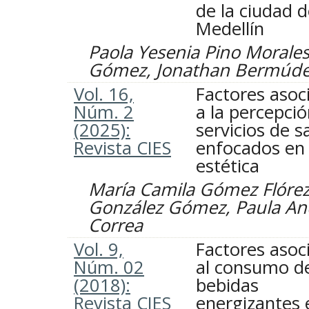
de la ciudad 
Medellín
Paola Yesenia Pino Morales,
Gómez, Jonathan Bermúd
Vol. 16,
Factores asoc
Núm. 2
a la percepci
(2025):
servicios de s
Revista CIES
enfocados en 
estética
María Camila Gómez Flórez
González Gómez, Paula An
Correa
Vol. 9,
Factores asoc
Núm. 02
al consumo d
(2018):
bebidas
Revista CIES
energizantes 