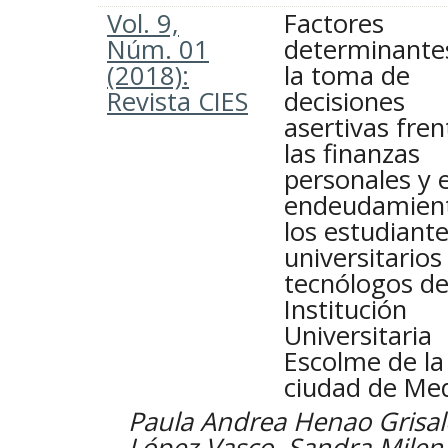
Vol. 9,
Factores
Núm. 01
determinante
(2018):
la toma de
Revista CIES
decisiones
asertivas fren
las finanzas
personales y e
endeudamien
los estudiant
universitarios
tecnólogos de
Institución
Universitaria
Escolme de la
ciudad de Med
Paula Andrea Henao Grisal
López Vasco, Sandra Milen