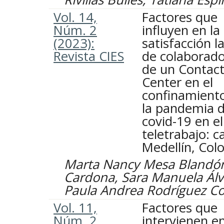
Vol. 14,
Factores que
Núm. 2
influyen en la
(2023):
satisfacción l
Revista CIES
de colaborad
de un Contac
Center en el
confinamient
la pandemia d
covid-19 en el
teletrabajo: c
Medellín, Col
Marta Nancy Mesa Blandón
Cardona, Sara Manuela Álv
Paula Andrea Rodríguez Co
Vol. 11,
Factores que
Núm. 2
intervienen en