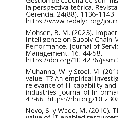
Gestión de cadena de suminis
la perspectiva teórica. Revist
Gerencia, 24(88), 1136-1143.
https://www.redalyc.org/jou
Mohsen, B. M. (2023). Impact o
Intelligence on Supply Chai
Performance. Journal of Servi
Management, 16, 44-58.
https://doi.org/10.4236/jss
Muhanna, W. y Stoel, M. (201
value IT? An empirical investi
relevance of IT capability and
industries. Journal of Informa
43-66. https://doi.org/10.230
Nevo, S. y Wade, M. (2010). 
value of IT-enabled resource