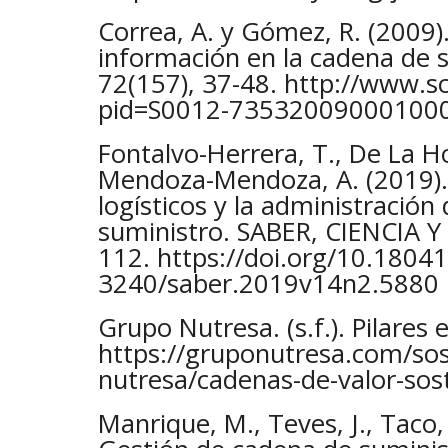
Correa, A. y Gómez, R. (2009)
información en la cadena de 
72(157), 37-48. http://www.sc
pid=S0012-7353200900010000
Fontalvo-Herrera, T., De La Ho
Mendoza-Mendoza, A. (2019).
logísticos y la administración
suministro. SABER, CIENCIA Y 
112. https://doi.org/10.1804
3240/saber.2019v14n2.5880
Grupo Nutresa. (s.f.). Pilares 
https://gruponutresa.com/sos
nutresa/cadenas-de-valor-sost
Manrique, M., Teves, J., Taco, 