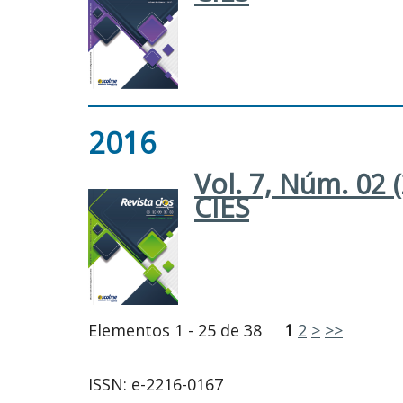
2016
Vol. 7, Núm. 02 
CIES
Elementos 1 - 25 de 38
1
2
>
>>
ISSN: e-2216-0167