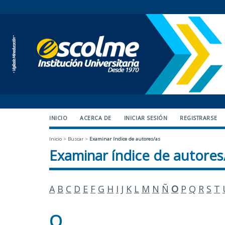
INICIO
ACERCA DE
INICIAR SESIÓN
REGISTRARSE
Inicio
>
Buscar
>
Examinar índice de autores/as
Examinar índice de autores
A
B
C
D
E
F
G
H
I
J
K
L
M
N
Ñ
O
P
Q
R
S
T
O