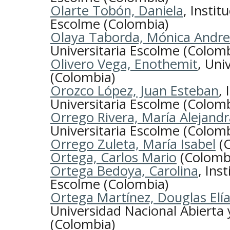
Olarte Tobón, Daniela
, Instit
Escolme (Colombia)
Olaya Taborda, Mónica Andr
Universitaria Escolme (Colomb
Olivero Vega, Enothemit
, Uni
(Colombia)
Orozco López, Juan Esteban
, 
Universitaria Escolme (Colomb
Orrego Rivera, María Alejandr
Universitaria Escolme (Colomb
Orrego Zuleta, María Isabel
(C
Ortega, Carlos Mario
(Colomb
Ortega Bedoya, Carolina
, Ins
Escolme (Colombia)
Ortega Martínez, Douglas Elía
Universidad Nacional Abierta 
(Colombia)