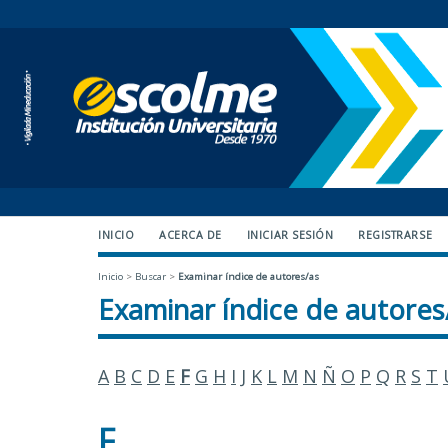
INICIO
ACERCA DE
INICIAR SESIÓN
REGISTRARSE
Inicio
>
Buscar
>
Examinar índice de autores/as
Examinar índice de autores
A
B
C
D
E
F
G
H
I
J
K
L
M
N
Ñ
O
P
Q
R
S
T
F