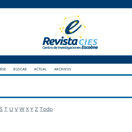
ARSE
BUSCAR
ACTUAL
ARCHIVOS
S
T
U
V
W
X
Y
Z
Todo