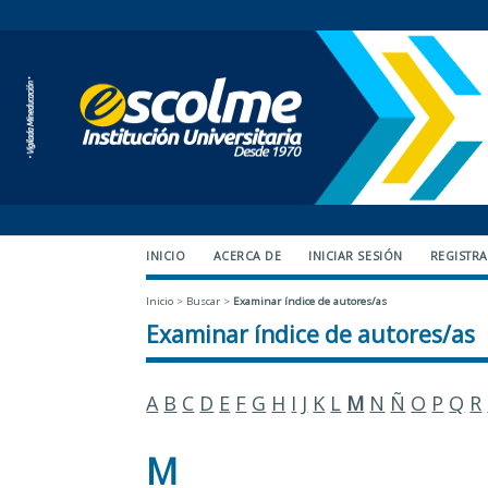
INICIO
ACERCA DE
INICIAR SESIÓN
REGISTR
Inicio
>
Buscar
>
Examinar índice de autores/as
Examinar índice de autores/as
A
B
C
D
E
F
G
H
I
J
K
L
M
N
Ñ
O
P
Q
R
M