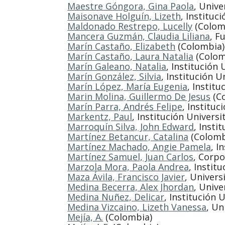
Maestre Góngora, Gina Paola
, Univ
Maisonave Holguín, Lizeth
, Instituc
Maldonado Restrepo, Lucelly
(Colom
Mancera Guzmán, Claudia Liliana
, F
Marín Castaño, Elizabeth
(Colombia)
Marín Castaño, Laura Natalia
(Colom
Marín Galeano, Natalia
, Institución
Marín González, Silvia
, Institución 
Marín López, María Eugenia
, Instit
Marin Molina, Guillermo De Jesus
(C
Marín Parra, Andrés Felipe
, Institu
Markentz, Paul
, Institución Univers
Marroquín Silva, John Edward
, Insti
Martínez Betancur, Catalina
(Colomb
Martínez Machado, Angie Pamela
, I
Martínez Samuel, Juan Carlos
, Corpo
Marzola Mora, Paola Andrea
, Instit
Maza Ávila, Francisco Javier
, Univer
Medina Becerra, Alex Jhordan
, Unive
Medina Nuñez, Delicar
, Institución 
Medina Vizcaino, Lizeth Vanessa
, Un
Mejía, A.
(Colombia)