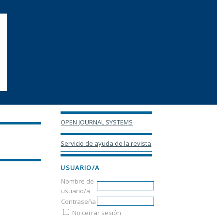
OPEN JOURNAL SYSTEMS
Servicio de ayuda de la revista
USUARIO/A
Nombre de
usuario/a
Contraseña
No cerrar sesión