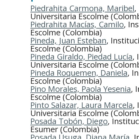
Piedrahita Carmona, Maribel
,
Universitaria Escolme (Colomb
Piedrahita Macías, Camilo
, In
Escolme (Colombia)
Pineda, Juan Esteban
, Institu
Escolme (Colombia)
Pineda Giraldo, Piedad Lucía
,
Universitaria Escolme (Colomb
Pineda Roquemen, Daniela
, I
Escolme (Colombia)
Pino Morales, Paola Yesenia
, 
Escolme (Colombia)
Pinto Salazar, Laura Marcela
,
Universitaria Escolme (Colomb
Posada Tobón, Diego
, Institu
Esumer (Colombia)
Posada Úsuga, Diana María
, 