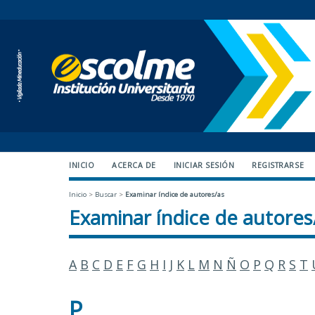
INICIO
ACERCA DE
INICIAR SESIÓN
REGISTRARSE
Inicio
>
Buscar
>
Examinar índice de autores/as
Examinar índice de autores
A
B
C
D
E
F
G
H
I
J
K
L
M
N
Ñ
O
P
Q
R
S
T
P