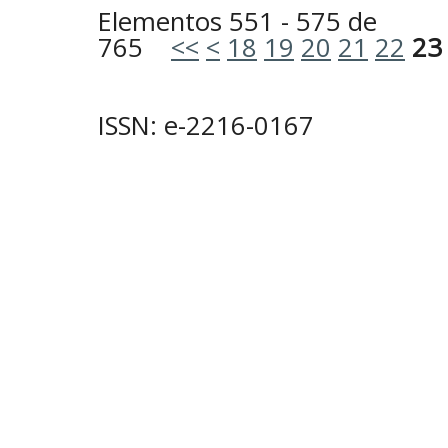
Elementos 551 - 575 de
765
<<
<
18
19
20
21
22
23
ISSN: e-2216-0167