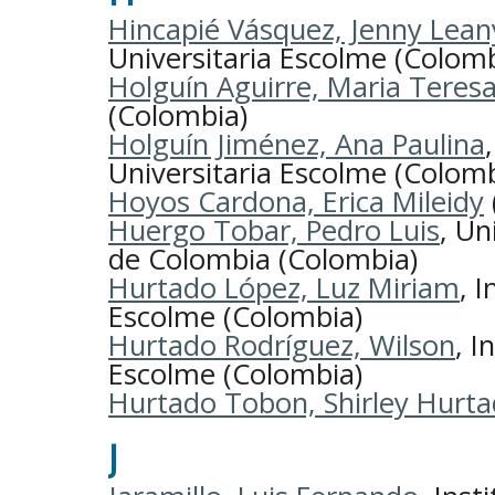
Hincapié Vásquez, Jenny Lean
Universitaria Escolme (Colomb
Holguín Aguirre, Maria Teres
(Colombia)
Holguín Jiménez, Ana Paulina
Universitaria Escolme (Colomb
Hoyos Cardona, Erica Mileidy
Huergo Tobar, Pedro Luis
, Un
de Colombia (Colombia)
Hurtado López, Luz Miriam
, 
Escolme (Colombia)
Hurtado Rodríguez, Wilson
, I
Escolme (Colombia)
Hurtado Tobon, Shirley Hurt
J