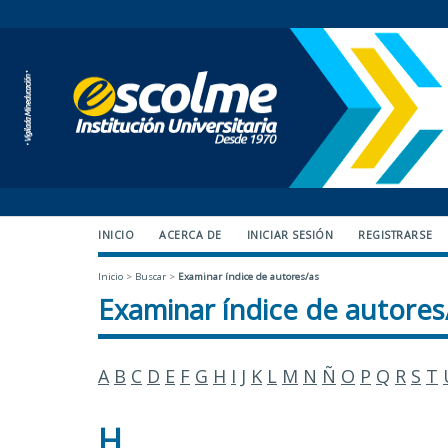
INICIO
ACERCA DE
INICIAR SESIÓN
REGISTRARSE
Inicio
>
Buscar
>
Examinar índice de autores/as
Examinar índice de autores
A
B
C
D
E
F
G
H
I
J
K
L
M
N
Ñ
O
P
Q
R
S
T
H