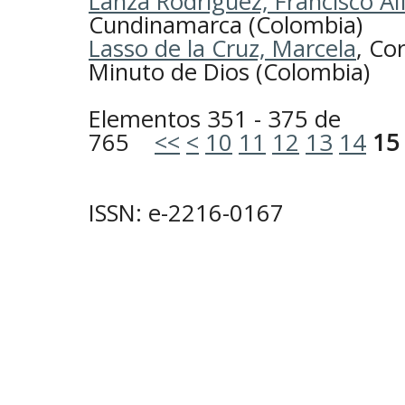
Lanza Rodríguez, Francisco A
Cundinamarca (Colombia)
Lasso de la Cruz, Marcela
, Co
Minuto de Dios (Colombia)
Elementos 351 - 375 de
765
<<
<
10
11
12
13
14
15
ISSN: e-2216-0167