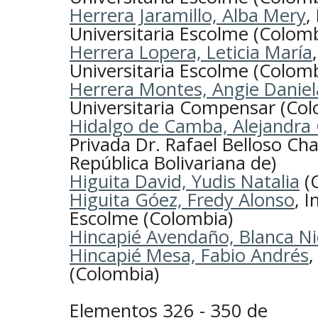
Herrera Jaramillo, Alba Mery
,
Universitaria Escolme (Colomb
Herrera Lopera, Leticia María
Universitaria Escolme (Colomb
Herrera Montes, Angie Daniel
Universitaria Compensar (Col
Hidalgo de Camba, Alejandra 
Privada Dr. Rafael Belloso Ch
República Bolivariana de)
Higuita David, Yudis Natalia
(
Higuita Góez, Fredy Alonso
, I
Escolme (Colombia)
Hincapié Avendaño, Blanca Ni
Hincapié Mesa, Fabio Andrés
,
(Colombia)
Elementos 326 - 350 de