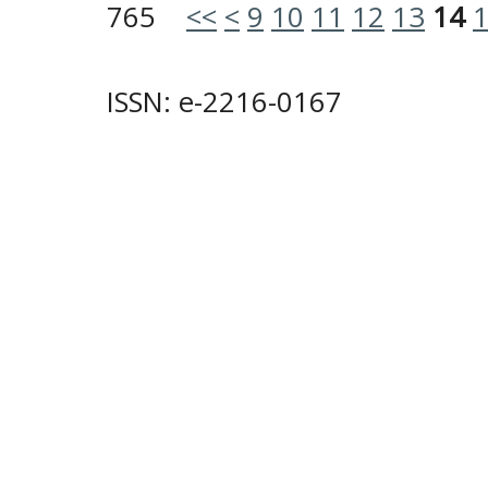
765
<<
<
9
10
11
12
13
14
ISSN: e-2216-0167