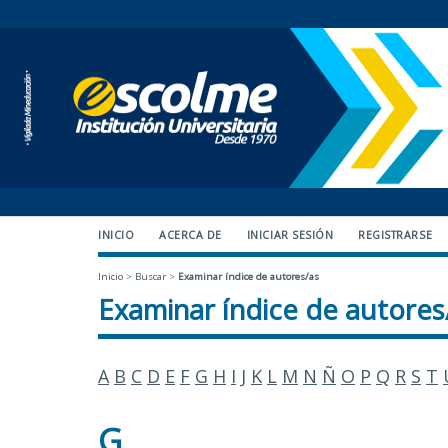
INICIO
ACERCA DE
INICIAR SESIÓN
REGISTRARSE
Inicio
>
Buscar
>
Examinar índice de autores/as
Examinar índice de autores
A
B
C
D
E
F
G
H
I
J
K
L
M
N
Ñ
O
P
Q
R
S
T
G