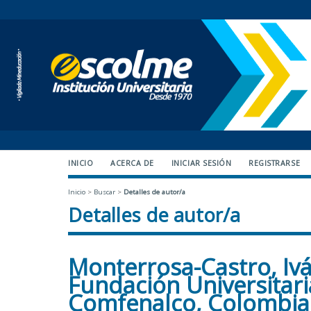
INICIO
ACERCA DE
INICIAR SESIÓN
REGISTRARSE
Inicio
>
Buscar
>
Detalles de autor/a
Detalles de autor/a
Monterrosa-Castro, Ivá
Fundación Universitar
Comfenalco, Colombia