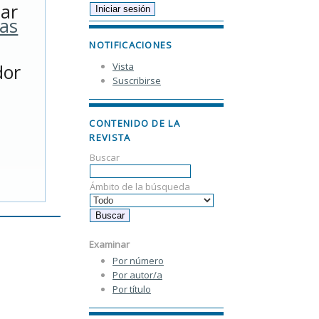
jar
as
NOTIFICACIONES
Vista
dor
Suscribirse
CONTENIDO DE LA
REVISTA
Buscar
Ámbito de la búsqueda
Examinar
Por número
Por autor/a
Por título