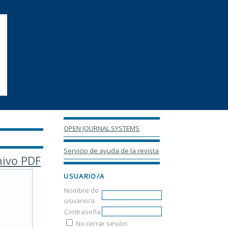
OPEN JOURNAL SYSTEMS
Servicio de ayuda de la revista
hivo PDF
USUARIO/A
Nombre de
usuario/a
Contraseña
No cerrar sesión