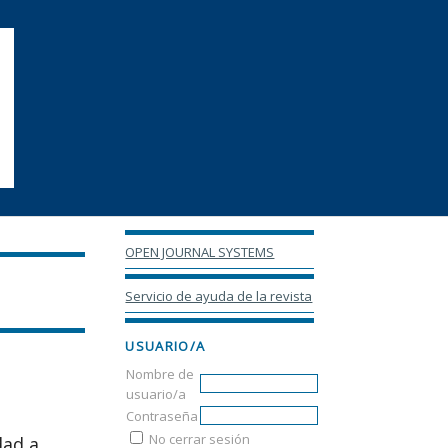
OPEN JOURNAL SYSTEMS
Servicio de ayuda de la revista
USUARIO/A
Nombre de
usuario/a
Contraseña
No cerrar sesión
dad a