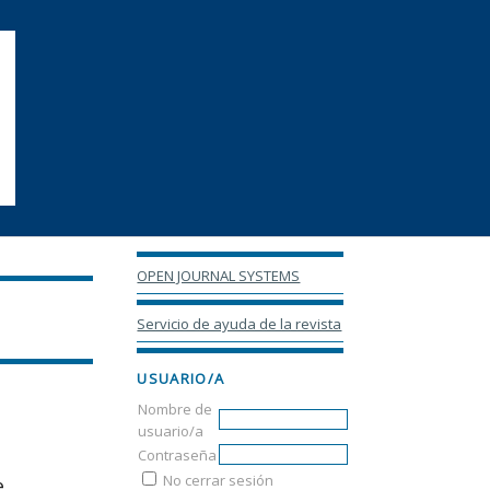
OPEN JOURNAL SYSTEMS
Servicio de ayuda de la revista
USUARIO/A
Nombre de
usuario/a
Contraseña
No cerrar sesión
e