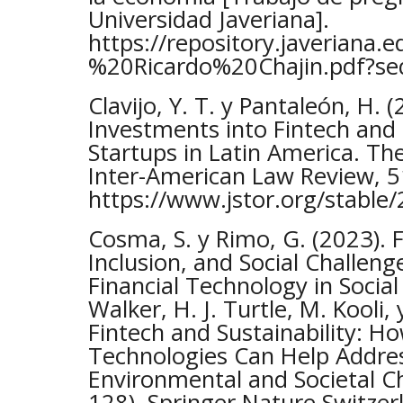
Universidad Javeriana].
https://repository.javeriana
%20Ricardo%20Chajin.pdf?s
Clavijo, Y. T. y Pantaleón, H. 
Investments into Fintech and
Startups in Latin America. Th
Inter-American Law Review, 51
https://www.jstor.org/stabl
Cosma, S. y Rimo, G. (2023). F
Inclusion, and Social Challeng
Financial Technology in Social 
Walker, H. J. Turtle, M. Kooli, 
Fintech and Sustainability: Ho
Technologies Can Help Addre
Environmental and Societal Ch
128). Springer Nature Switzer