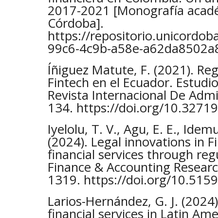
2017-2021 [Monografía acadé
Córdoba].
https://repositorio.unicordob
99c6-4c9b-a58e-a62da8502a
Íñiguez Matute, F. (2021). Reg
Fintech en el Ecuador. Estudi
Revista Internacional De Admin
134. https://doi.org/10.327
Iyelolu, T. V., Agu, E. E., Idemu
(2024). Legal innovations in 
financial services through reg
Finance & Accounting Research
1319. https://doi.org/10.5159
Larios-Hernández, G. J. (2024)
financial services in Latin Am