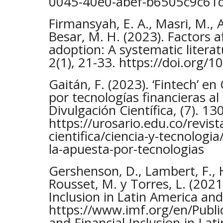
0045-40e0-abef-b6505c9c61
Firmansyah, E. A., Masri, M., 
Besar, M. H. (2023). Factors a
adoption: A systematic literat
2(1), 21-33. https://doi.org/
Gaitán, F. (2023). ‘Fintech’ e
por tecnologías financieras al
Divulgación Científica, (7). 13
https://urosario.edu.co/revist
cientifica/ciencia-y-tecnologi
la-apuesta-por-tecnologias
Gershenson, D., Lambert, F., 
Rousset, M. y Torres, L. (2021
Inclusion in Latin America an
https://www.imf.org/en/Publi
and-Financial-Inclusion-in-Lat