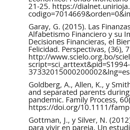
21-25. https://dialnet.unirioja
codigo=7014669&orden=0&in
Garay, G. (2015). Las Finanza
Alfabetismo Financiero y su 
Decisiones Financieras, el Bi
Felicidad. Perspectivas, (36), 
http://www.scielo.org.bo/scie
script=sci_arttext&pid=S1994-
37332015000200002&lng=es&
Goldberg, A., Allen, K., y Smit
and separated parents durin
pandemic. Family Process, 60(
https://doi.org/10.1111/fam
Gottman, J., y Silver, N. (2012
para vivir en pareja. Un estud