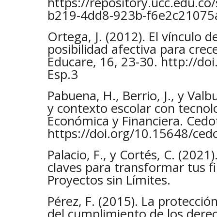
https://repository.ucc.edu.c
b219-4dd8-923b-f6e2c21075
Ortega, J. (2012). El vínculo d
posibilidad afectiva para crece
Educare, 16, 23-30. http://do
Esp.3
Pabuena, H., Berrio, J., y Valb
y contexto escolar con tecnol
Económica y Financiera. Cedoti
https://doi.org/10.15648/ced
Palacio, F., y Cortés, C. (2021
claves para transformar tus f
Proyectos sin Límites.
Pérez, F. (2015). La protección
del cumplimiento de los dere