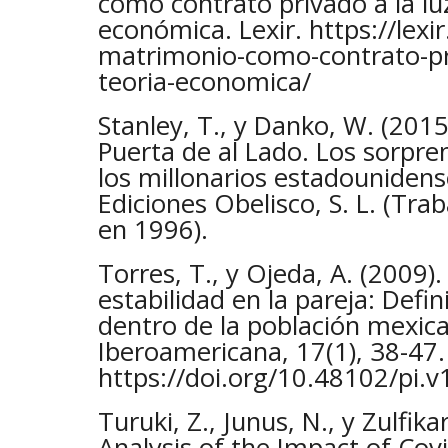
como contrato privado a la luz
económica. Lexir. https://lexi
matrimonio-como-contrato-pri
teoria-economica/
Stanley, T., y Danko, W. (2015)
Puerta de al Lado. Los sorpre
los millonarios estadounidense
Ediciones Obelisco, S. L. (Trab
en 1996).
Torres, T., y Ojeda, A. (2009)
estabilidad en la pareja: Defi
dentro de la población mexica
Iberoamericana, 17(1), 38-47.
https://doi.org/10.48102/pi.v
Turuki, Z., Junus, N., y Zulfika
Analysis of the Impact of Covi