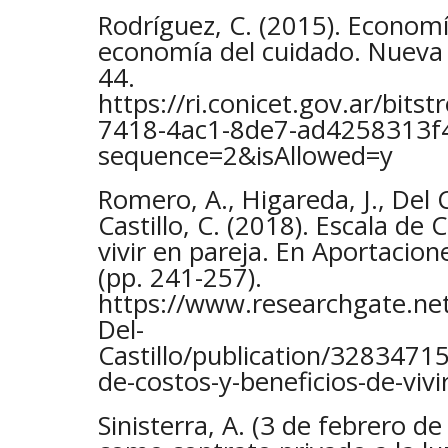
Rodríguez, C. (2015). Economí
economía del cuidado. Nueva 
44.
https://ri.conicet.gov.ar/bi
7418-4ac1-8de7-ad4258313f
sequence=2&isAllowed=y
Romero, A., Higareda, J., Del Ca
Castillo, C. (2018). Escala de 
vivir en pareja. En Aportacione
(pp. 241-257).
https://www.researchgate.net/
Del-
Castillo/publication/3283471
de-costos-y-beneficios-de-vivi
Sinisterra, A. (3 de febrero d