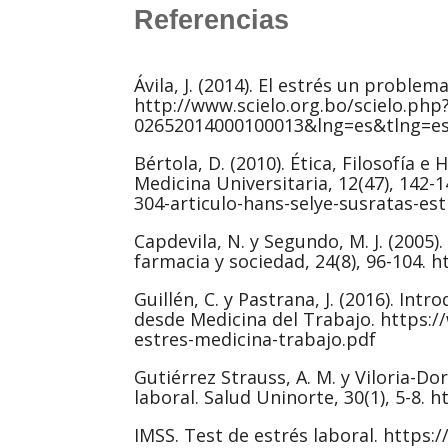
Referencias
Ávila, J. (2014). El estrés un proble
http://www.scielo.org.bo/scielo.php
02652014000100013&lng=es&tlng=es
Bértola, D. (2010). Ética, Filosofía e
Medicina Universitaria, 12(47), 142-1
304-articulo-hans-selye-susratas-e
Capdevila, N. y Segundo, M. J. (2005)
farmacia y sociedad, 24(8), 96-104. 
Guillén, C. y Pastrana, J. (2016). Int
desde Medicina del Trabajo. https:
estres-medicina-trabajo.pdf
Gutiérrez Strauss, A. M. y Viloria-Dor
laboral. Salud Uninorte, 30(1), 5-8.
IMSS. Test de estrés laboral. https: