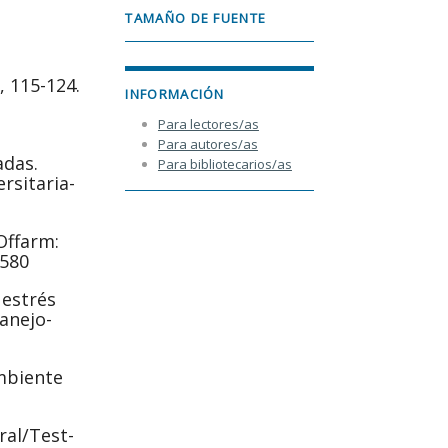
TAMAÑO DE FUENTE
, 115-124.
INFORMACIÓN
Para lectores/as
Para autores/as
adas.
Para bibliotecarios/as
rsitaria-
 Offarm:
8580
 estrés
anejo-
ambiente
ral/Test-