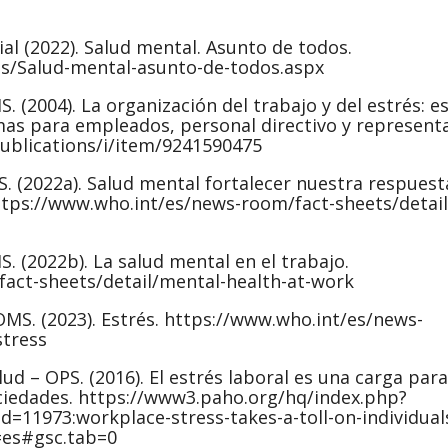
ial (2022). Salud mental. Asunto de todos.
as/Salud-mental-asunto-de-todos.aspx
 (2004). La organización del trabajo y del estrés: e
mas para empleados, personal directivo y represent
publications/i/item/9241590475
. (2022a). Salud mental fortalecer nuestra respuest
https://www.who.int/es/news-room/fact-sheets/detai
. (2022b). La salud mental en el trabajo.
act-sheets/detail/mental-health-at-work
OMS. (2023). Estrés. https://www.who.int/es/news-
tress
d – OPS. (2016). El estrés laboral es una carga para
sociedades. https://www3.paho.org/hq/index.php?
=11973:workplace-stress-takes-a-toll-on-individual
=es#gsc.tab=0