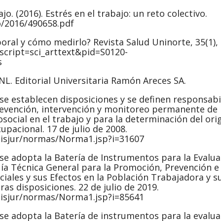
o. (2016). Estrés en el trabajo: un reto colectivo.
lo/2016/490658.pdf
laboral y cómo medirlo? Revista Salud Uninorte, 35(1),
?script=sci_arttext&pid=S0120-
s
 PNL. Editorial Universitaria Ramón Areces SA.
 se establecen disposiciones y se definen responsab
prevención, intervención y monitoreo permanente de 
osocial en el trabajo y para la determinación del ori
upacional. 17 de julio de 2008.
sisjur/normas/Norma1.jsp?i=31607
 se adopta la Batería de Instrumentos para la Evalu
Guía Técnica General para la Promoción, Prevención e
ciales y sus Efectos en la Población Trabajadora y s
ras disposiciones. 22 de julio de 2019.
sisjur/normas/Norma1.jsp?i=85641
 se adopta la Batería de instrumentos para la evalu