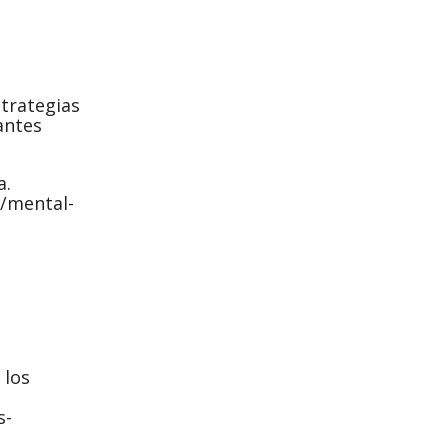
strategias
antes
a.
l/mental-
 los
s-