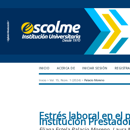
INICIO
ACERCA DE
INICIAR SESIÓN
REGISTR
Inicio
>
Vol. 15, Núm. 1 (2024)
>
Palacio Moreno
Estrés laboral en el
Institución Prestado
Eliana Estela Palacio Moreno, Laur