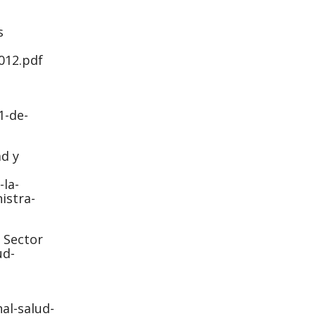
s
2012.pdf
1-de-
ad y
la-
istra-
y Sector
ud-
al-salud-