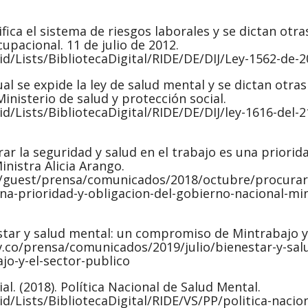
fica el sistema de riesgos laborales y se dictan otra
upacional. 11 de julio de 2012.
id/Lists/BibliotecaDigital/RIDE/DE/DIJ/Ley-1562-de-
al se expide la ley de salud mental y se dictan otras
inisterio de salud y protección social.
d/Lists/BibliotecaDigital/RIDE/DE/DIJ/ley-1616-del-2
rar la seguridad y salud en el trabajo es una priorid
inistra Alicia Arango.
/guest/prensa/comunicados/2018/octubre/procurar-
una-prioridad-y-obligacion-del-gobierno-nacional-min
nestar y salud mental: un compromiso de Mintrabajo 
v.co/prensa/comunicados/2019/julio/bienestar-y-sal
o-y-el-sector-publico
al. (2018). Política Nacional de Salud Mental.
d/Lists/BibliotecaDigital/RIDE/VS/PP/politica-nacion