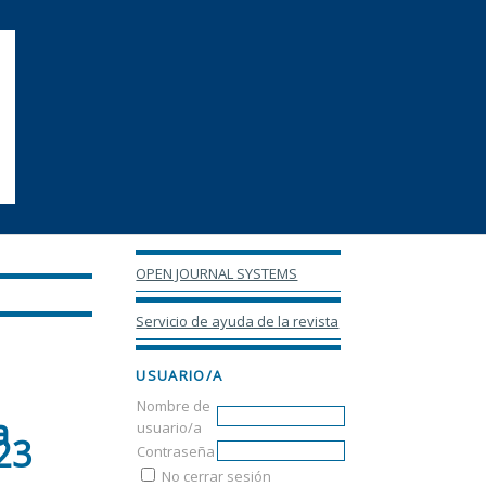
OPEN JOURNAL SYSTEMS
Servicio de ayuda de la revista
USUARIO/A
Nombre de
a
usuario/a
23
Contraseña
No cerrar sesión