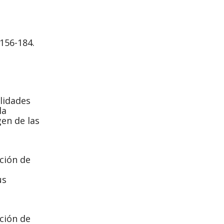
 156-184.
ilidades
la
gen de las
ación de
us
ación de