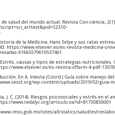
ma de salud del mundo actual. Revista Con-ciencia, 2(1)
?script=sci_arttext&pid=S2310-
.
 Historia de la Medicina. Hans Selye y sus ratas estres
43. https://www.elsevier.es/es-revista-medicina-unive
stresadas-X1665579610537461
. Estrés, causas y tipos de estrategias nutricionales.
https://www.elsevier.es/es-revista-offarm-4-pdf-1307
roducción. En A. Iniesta (Coord.) Guía sobre manejo del
//www.sesst.org/wp-content/uploads/2019/02/guia-m
ia, J. C. (2014). Riesgos psicosociales y estrés en el 
 https://www.redalyc.org/articulo.oa?id=81730850001
//www.imss.gob.mx/sites/all/statics/salud/estreslabo