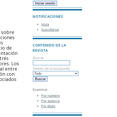
NOTIFICACIONES
Vista
Suscribirse
, sobre
aciones
us
CONTENIDO DE LA
cio de
REVISTA
entación
trés
Buscar
ores. Los
al entre
Ámbito de la búsqueda
ión con
sociados
Examinar
Por número
Por autor/a
Por título