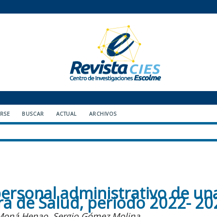
ARSE
BUSCAR
ACTUAL
ARCHIVOS
 personal administrativo de un
ra de Salud, periodo 2022- 20
a Moná Henao, Sergio Gómez Molina