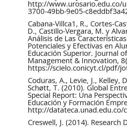
http://www.urosario.edu.co/ur
3700-49bb-9e05-c8eddbf3a4
Cabana-Villca1, R., Cortes-Casti
D., Castillo-Vergara, M. y Alva
Análisis de Las Característic
Potenciales y Efectivas en A
Educación Superior. Journal 
Management & Innovation, 8(
https://scielo.conicyt.cl/pdf/
Coduras, A., Levie, J., Kelley,
Schøtt, T. (2010). Global Ent
Special Report: Una Perspecti
Educación y Formación Empr
http://datateca.unad.edu.co/
Creswell, J. (2014). Research 