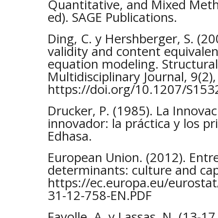
Quantitative, and Mixed Met
ed). SAGE Publications.
Ding, C. y Hershberger, S. (2
validity and content equivalen
equation modeling. Structura
Multidisciplinary Journal, 9(2)
https://doi.org/10.1207/S1
Drucker, P. (1985). La Innova
innovador: la práctica y los pri
Edhasa.
European Union. (2012). Entr
determinants: culture and capa
https://ec.europa.eu/eurost
31-12-758-EN.PDF
Fayolle, A. y Lassas, N. (13-1