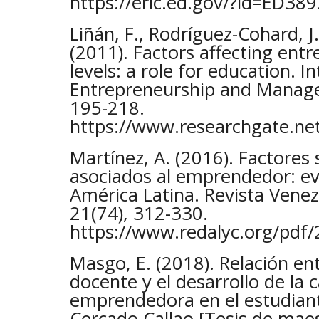
https://eric.ed.gov/?id=ED38
Liñán, F., Rodríguez-Cohard, J
(2011). Factors affecting entr
levels: a role for education. I
Entrepreneurship and Manage
195-218.
https://www.researchgate.net
Martínez, A. (2016). Factores 
asociados al emprendedor: ev
América Latina. Revista Vene
21(74), 312-330.
https://www.redalyc.org/pdf
Masgo, E. (2018). Relación e
docente y el desarrollo de la 
emprendedora en el estudiant
Cercado Callao [Tesis de maes