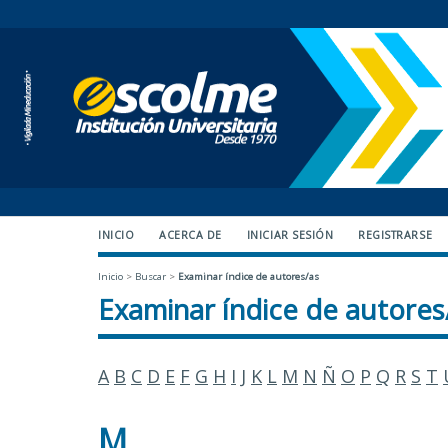
INICIO
ACERCA DE
INICIAR SESIÓN
REGISTRARSE
Inicio
>
Buscar
>
Examinar índice de autores/as
Examinar índice de autores
A
B
C
D
E
F
G
H
I
J
K
L
M
N
Ñ
O
P
Q
R
S
T
M