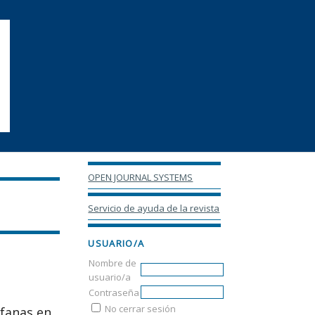
OPEN JOURNAL SYSTEMS
Servicio de ayuda de la revista
USUARIO/A
Nombre de
usuario/a
Contraseña
No cerrar sesión
rfanas en