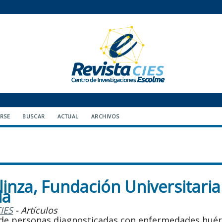
ARSE
BUSCAR
ACTUAL
ARCHIVOS
inza, Fundación Universitaria
ia
CIES
- Artículos
ud de personas diagnosticadas con enfermedades hué