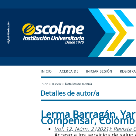
INICIO
ACERCA DE
INICIAR SESIÓN
REGISTR
Inicio
>
Buscar
>
Detalles de autor/a
Detalles de autor/a
Lerma Barragán, Yarl
Compensar, Colomb
Vol. 12, Núm. 2 (2021): Revista 
Acceso a los servicios de sal