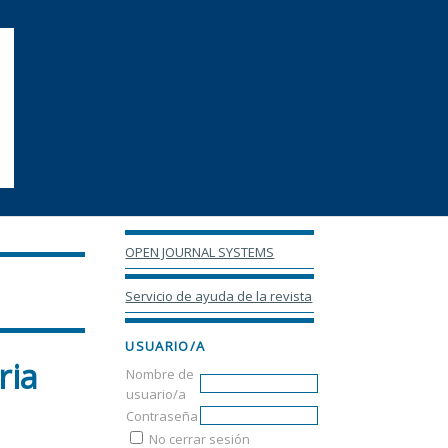
OPEN JOURNAL SYSTEMS
Servicio de ayuda de la revista
USUARIO/A
ria
Nombre de
usuario/a
Contraseña
No cerrar sesión