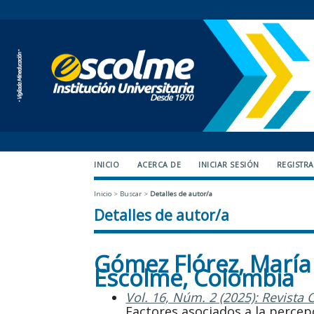
INICIO
ACERCA DE
INICIAR SESIÓN
REGISTR
Inicio
>
Buscar
>
Detalles de autor/a
Detalles de autor/a
Gómez Flórez, María 
Escolme, Colombia
Vol. 16, Núm. 2 (2025): Revista 
Factores asociados a la percepc