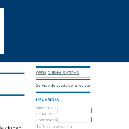
OPEN JOURNAL SYSTEMS
Servicio de ayuda de la revista
USUARIO/A
Nombre de
usuario/a
Contraseña
No cerrar sesión
la ciudad