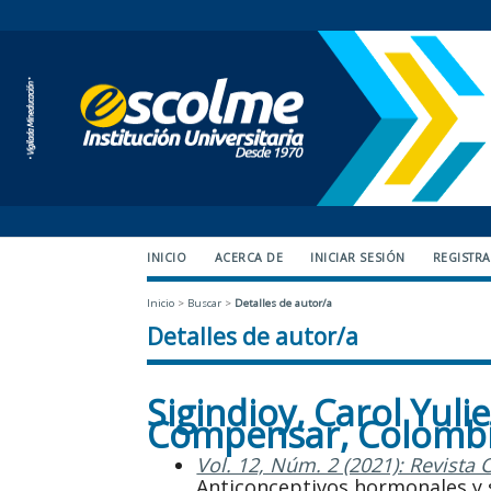
INICIO
ACERCA DE
INICIAR SESIÓN
REGISTR
Inicio
>
Buscar
>
Detalles de autor/a
Detalles de autor/a
Sigindioy, Carol Yuli
Compensar, Colomb
Vol. 12, Núm. 2 (2021): Revista 
Anticonceptivos hormonales y s