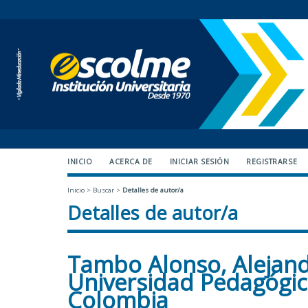
INICIO
ACERCA DE
INICIAR SESIÓN
REGISTRARSE
Inicio
>
Buscar
>
Detalles de autor/a
Detalles de autor/a
Tambo Alonso, Alejand
Universidad Pedagógic
Colombia